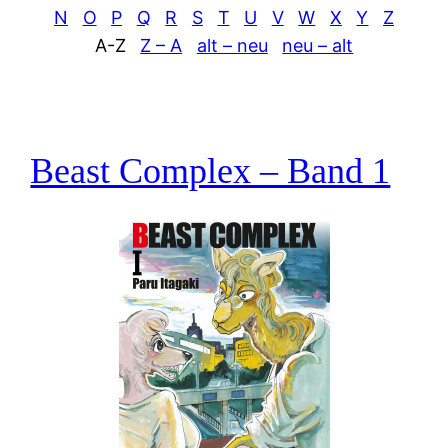
N
O
P
Q
R
S
T
U
V
W
X
Y
Z
A-Z
Z – A
alt – neu
neu – alt
Beast Complex – Band 1