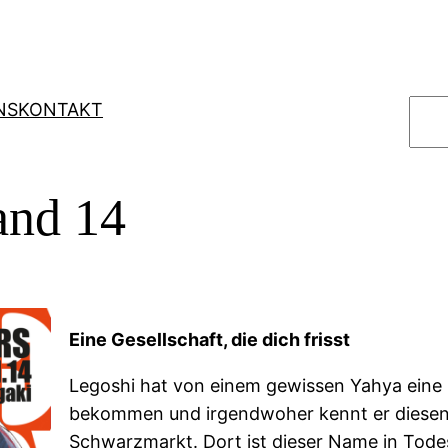
S
NS
KONTAKT
u
c
h
and 14
e
n
Eine Gesellschaft, die dich frisst
Legoshi hat von einem gewissen Yahya eine
bekommen und irgendwoher kennt er dies
Schwarzmarkt. Dort ist dieser Name in Tod