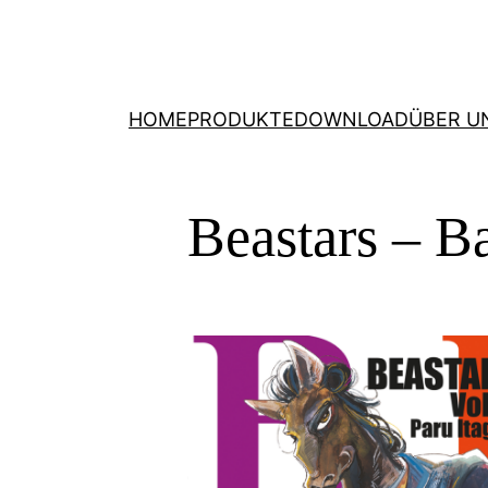
HOME
PRODUKTE
DOWNLOAD
ÜBER U
Beastars – B