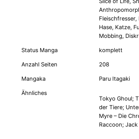
Slice of Life, 
Anthropomorph
Fleischfresser,
Hase, Katze, Fu
Mobbing, Diskr
Status Manga
komplett
Anzahl Seiten
208
Mangaka
Paru Itagaki
Ähnliches
Tokyo Ghoul; T
der Tiere; Unte
Myre – Die Chr
Raccoon; Jack