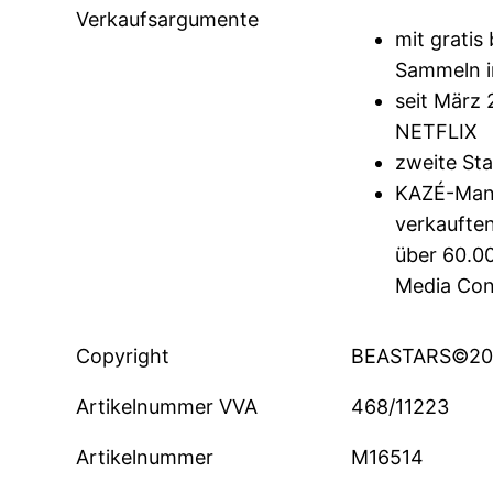
Verkaufsargumente
mit gratis
Sammeln in
seit März
NETFLIX
zweite Sta
KAZÉ-Mang
verkaufte
über 60.0
Media Con
Copyright
BEASTARS©201
Artikelnummer VVA
468/11223
Artikelnummer
M16514