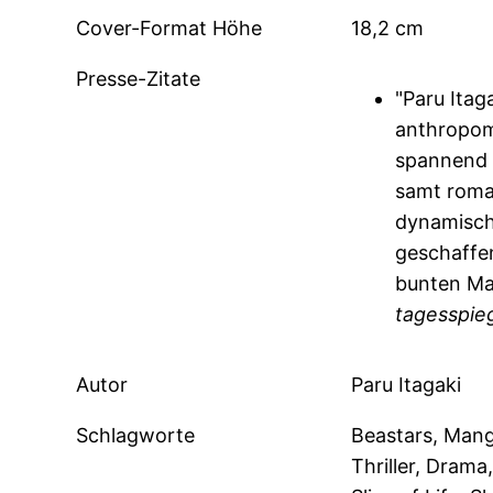
Cover-Format Höhe
18,2 cm
Presse-Zitate
"Paru Itag
anthropom
spannend e
samt roma
dynamisch
geschaffen
bunten Ma
tagesspie
Autor
Paru Itagaki
Schlagworte
Beastars, Manga
Thriller, Drama