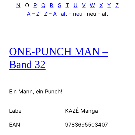
N
O
P
Q
R
S
T
U
V
W
X
Y
Z
A – Z
Z – A
alt – neu
neu – alt
ONE-PUNCH MAN –
Band 32
Ein Mann, ein Punch!
Label
KAZÉ Manga
EAN
9783695503407