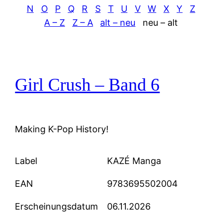
N
O
P
Q
R
S
T
U
V
W
X
Y
Z
A – Z
Z – A
alt – neu
neu – alt
Girl Crush – Band 6
Making K-Pop History!
Label
KAZÉ Manga
EAN
9783695502004
Erscheinungsdatum
06.11.2026