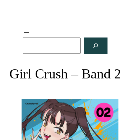
S
u
c
h
Girl Crush – Band 2
e
n