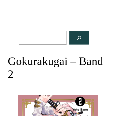
S
u
c
h
Gokurakugai – Band
e
n
2