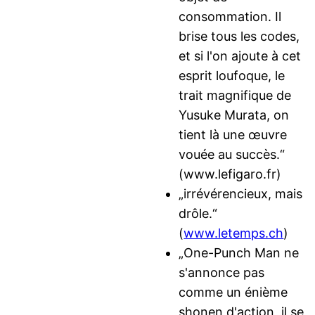
consommation. Il
brise tous les codes,
et si l'on ajoute à cet
esprit loufoque, le
trait magnifique de
Yusuke Murata, on
tient là une œuvre
vouée au succès.“
(www.lefigaro.fr)
„irrévérencieux, mais
drôle.“
(
www.letemps.ch
)
„One-Punch Man ne
s'annonce pas
comme un énième
shonen d'action, il se