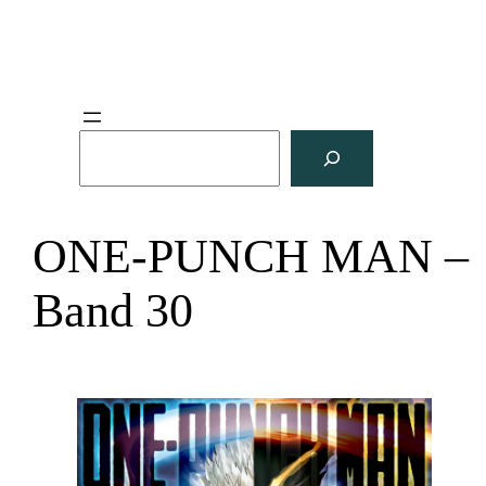
S
u
c
h
ONE-PUNCH MAN –
e
n
Band 30