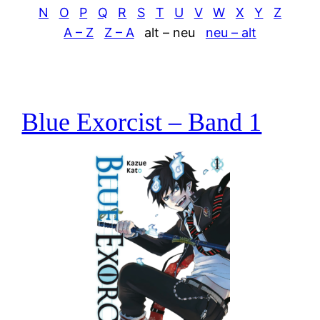
N
O
P
Q
R
S
T
U
V
W
X
Y
Z
A – Z
Z – A
alt – neu
neu – alt
Blue Exorcist – Band 1