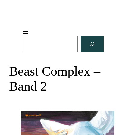
S
u
c
h
Beast Complex –
e
n
Band 2