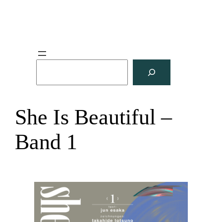
S
u
c
h
She Is Beautiful –
e
n
Band 1