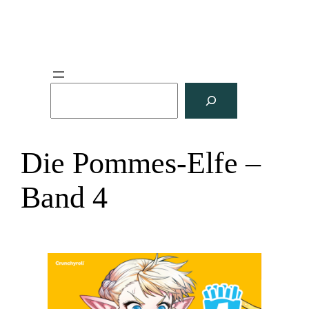
S
u
c
h
Die Pommes-Elfe –
e
n
Band 4