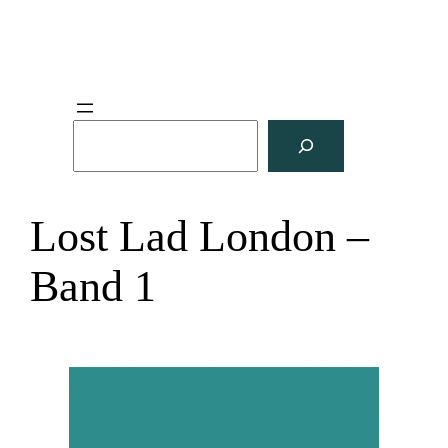
S
u
c
h
Lost Lad London –
e
n
Band 1