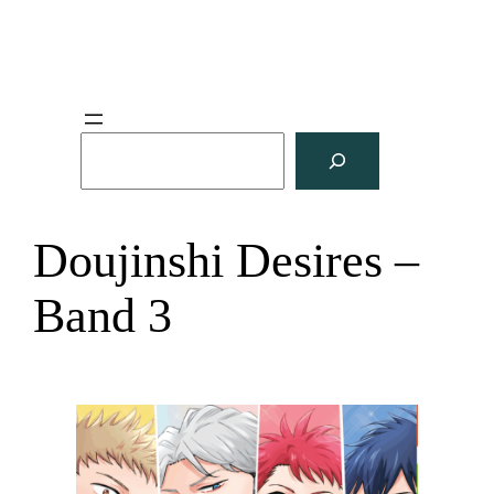
S
u
c
h
Doujinshi Desires –
e
n
Band 3