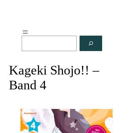
S
u
c
h
Kageki Shojo!! –
e
n
Band 4