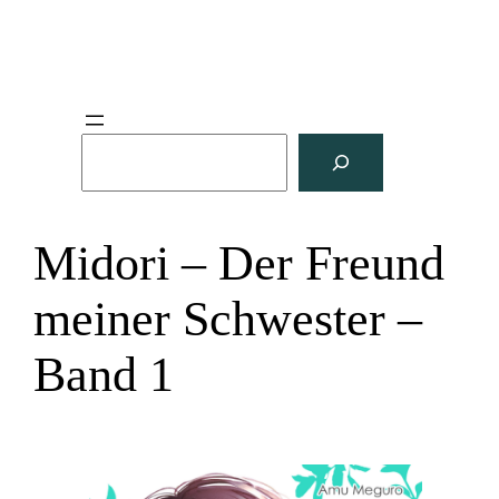
S
u
c
h
Midori – Der Freund
e
n
meiner Schwester –
Band 1