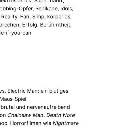
lektroschock, Supermarkt,
obbing-Opfer, Schikane, Idols,
 Reality, Fan, Simp, körperlos,
brechen, Erfolg, Berühmtheit,
e-if-you-can
vs. Electric Man: ein blutiges
Maus-Spiel
t, brutal und nervenaufreibend
von
Chainsaw Man
,
Death Note
hool Horrorfilmen wie
Nightmare