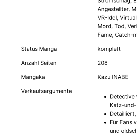
Stromschlag, E
Angestellter, M
VR-Idol, Virtual
Mord, Tod, Ver
Fame, Catch-m
Status Manga
komplett
Anzahl Seiten
208
Mangaka
Kazu INABE
Verkaufsargumente
Detective 
Katz-und-
Detaillier
Für Fans 
und oldsc