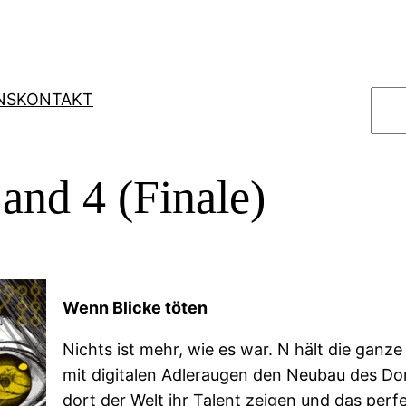
S
NS
KONTAKT
u
c
h
and 4 (Finale)
e
n
Wenn Blicke töten
Nichts ist mehr, wie es war. N hält die ganz
mit digitalen Adleraugen den Neubau des Dom
dort der Welt ihr Talent zeigen und das per