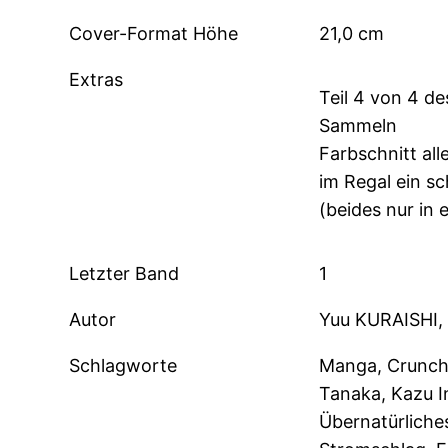
Cover-Format Höhe
21,0 cm
Extras
Teil 4 von 4 d
Sammeln
Farbschnitt al
im Regal ein s
(beides nur in 
Letzter Band
1
Autor
Yuu KURAISHI,
Schlagworte
Manga, Crunchyr
Tanaka, Kazu In
Übernatürliches