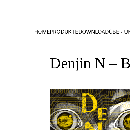
HOME
PRODUKTE
DOWNLOAD
ÜBER U
Denjin N – B