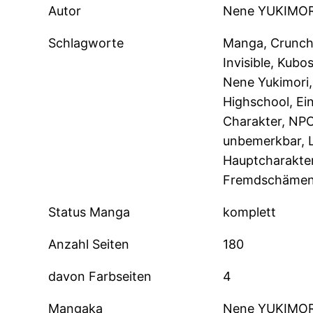
Autor
Nene YUKIMOR
Schlagworte
Manga, Crunchy
Invisible, Kub
Nene Yukimori
Highschool, Ei
Charakter, NPC,
unbemerkbar, L
Hauptcharakter
Fremdschäme
Status Manga
komplett
Anzahl Seiten
180
davon Farbseiten
4
Mangaka
Nene YUKIMOR