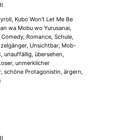
I
roll, Kubo Won’t Let Me Be
osan wa Mobu wo Yurusanai,
, Comedy, Romance, Schule,
nzelgänger, Unsichtbar, Mob-
 unauffällig, übersehen,
oser, unmerklicher
, schöne Protagonistin, ärgern,
n
I