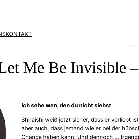
S
NS
KONTAKT
u
c
h
et Me Be Invisible 
e
n
Ich sehe wen, den du nicht siehst
Shiraishi weiß jetzt sicher, dass er verliebt 
aber auch, dass jemand wie er bei der hübsc
Chance haben kann. Und dennoch … Irgende