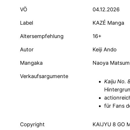
VÖ
04.12.2026
Label
KAZÉ Manga
Altersempfehlung
16+
Autor
Keiji Ando
Mangaka
Naoya Matsum
Verkaufsargumente
Kaiju No. 
Hintergru
actionrei
für Fans 
Copyright
KAIJYU 8 GO M