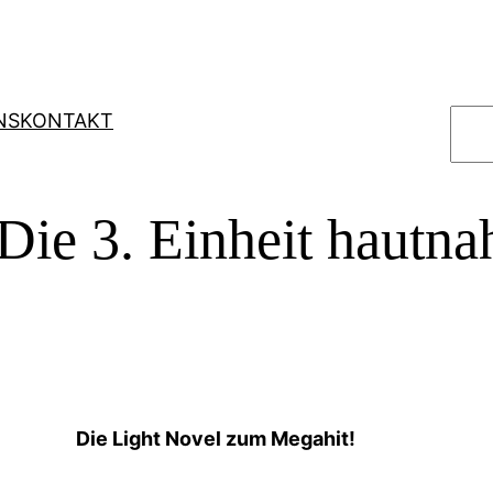
S
NS
KONTAKT
u
c
h
Die 3. Einheit hautna
e
n
Die Light Novel zum Megahit!