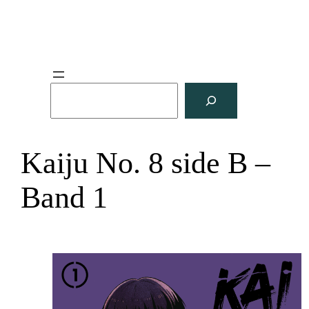
S
u
c
h
Kaiju No. 8 side B –
e
n
Band 1