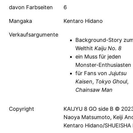
davon Farbseiten
6
Mangaka
Kentaro Hidano
Verkaufsargumente
Background-Story zu
Welthit
Kaiju No. 8
ein Muss für jeden
Monster-Enthusiasten
für Fans von
Jujutsu
Kaisen
,
Tokyo Ghoul
,
Chainsaw Man
Copyright
KAIJYU 8 GO side B © 202
Naoya Matsumoto, Keiji An
Kentaro Hidano/SHUEISHA 