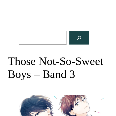
S
u
c
h
Those Not-So-Sweet
e
n
Boys – Band 3