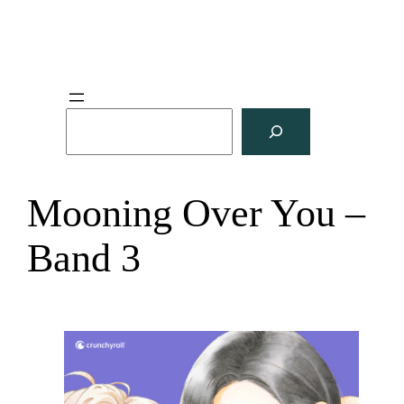
S
u
c
h
Mooning Over You –
e
n
Band 3