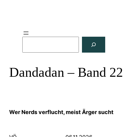
S
u
c
h
Dandadan – Band 22
e
n
Wer Nerds verflucht, meist Ärger sucht