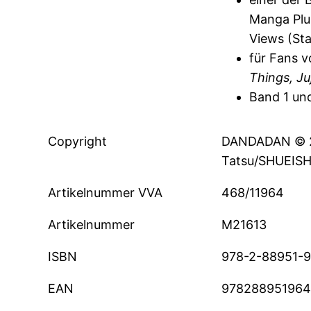
Manga Plus
Views (Sta
für Fans 
Things, Ju
Band 1 und
Copyright
DANDADAN © 2
Tatsu/SHUEISH
Artikelnummer VVA
468/11964
Artikelnummer
M21613
ISBN
978-2-88951-
EAN
97828895196