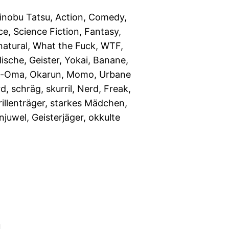
nobu Tatsu, Action, Comedy,
e, Science Fiction, Fantasy,
atural, What the Fuck, WTF,
dische, Geister, Yokai, Banane,
o-Oma, Okarun, Momo, Urbane
, schräg, skurril, Nerd, Freak,
rillenträger, starkes Mädchen,
enjuwel, Geisterjäger, okkulte
u