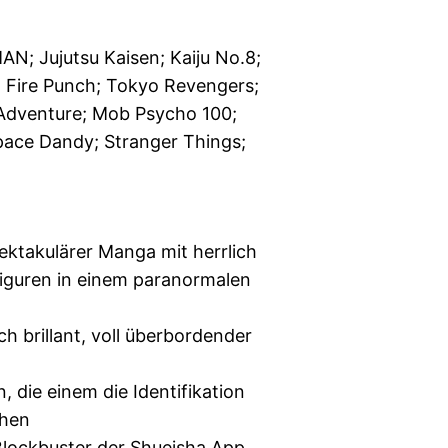
; Jujutsu Kaisen; Kaiju No.8;
 Fire Punch; Tokyo Revengers;
 Adventure; Mob Psycho 100;
pace Dandy; Stranger Things;
ektakulärer Manga mit herrlich
Figuren in einem paranormalen
ch brillant, voll überbordender
n, die einem die Identifikation
chen
Blockbuster der Shueisha App