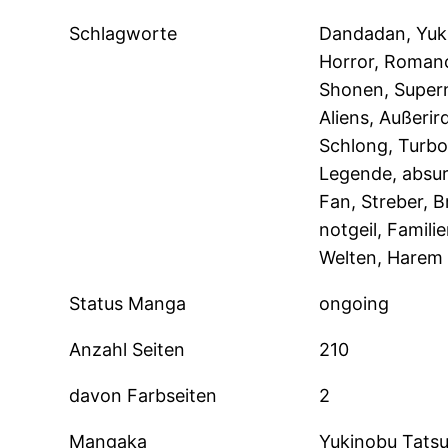
Schlagworte
Dandadan, Yuki
Horror, Romanc
Shonen, Supern
Aliens, Außerir
Schlong, Turb
Legende, absurd
Fan, Streber, B
notgeil, Famili
Welten, Harem
Status Manga
ongoing
Anzahl Seiten
210
davon Farbseiten
2
Mangaka
Yukinobu Tats