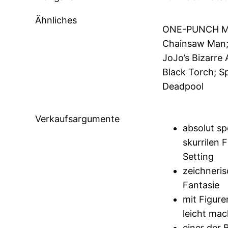
Ähnliches
ONE-PUNCH MAN
Chainsaw Man;
JoJo’s Bizarre
Black Torch; S
Deadpool
Verkaufsargumente
absolut sp
skurrilen 
Setting
zeichneris
Fantasie
mit Figure
leicht ma
einer der 