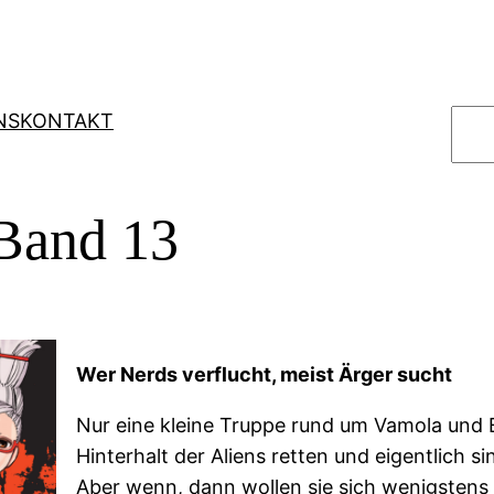
S
NS
KONTAKT
u
c
h
Band 13
e
n
Wer Nerds verflucht, meist Ärger sucht
Nur eine kleine Truppe rund um Vamola und
Hinterhalt der Aliens retten und eigentlich s
Aber wenn, dann wollen sie sich wenigstens 