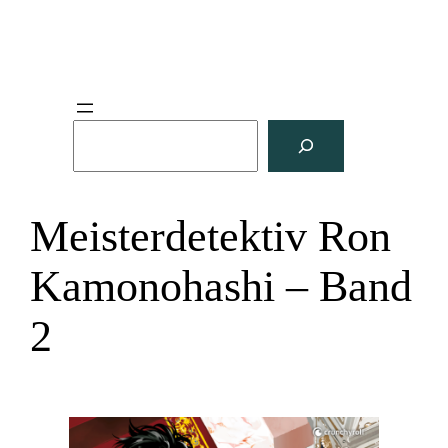
S
u
c
h
Meisterdetektiv Ron
e
n
Kamonohashi – Band
2