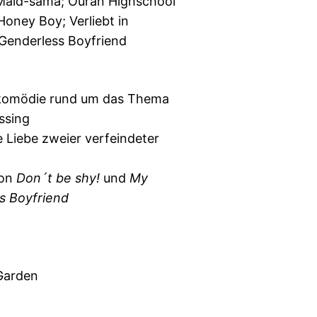
 Maid-sama; Ouran Highschool
Honey Boy; Verliebt in
Genderless Boyfriend
komödie rund um das Thema
ssing
 Liebe zweier verfeindeter
von
Don´t be shy!
und
My
s Boyfriend
Garden