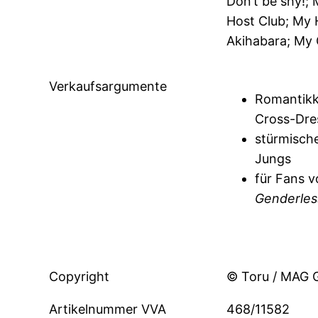
Don’t be shy!;
Host Club; My 
Akihabara; My 
Verkaufsargumente
Romantik
Cross-Dre
stürmische
Jungs
für Fans 
Genderles
Copyright
© Toru / MAG 
Artikelnummer VVA
468/11582