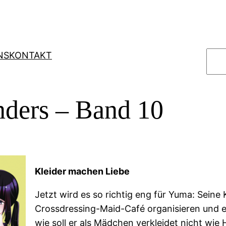
S
NS
KONTAKT
u
c
h
nders – Band 10
e
n
Kleider machen Liebe
Jetzt wird es so richtig eng für Yuma: Seine 
Crossdressing-Maid-Café organisieren und e
wie soll er als Mädchen verkleidet nicht wi