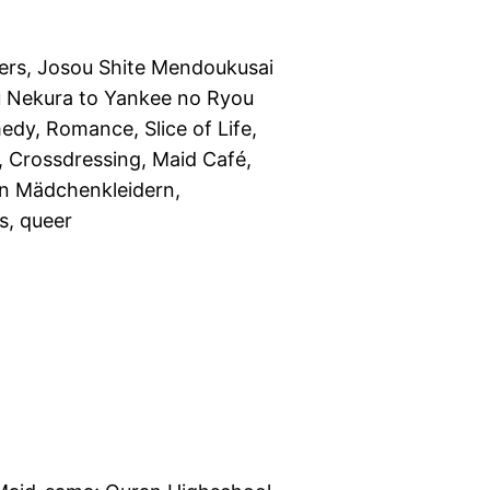
ers, Josou Shite Mendoukusai
u Nekura to Yankee no Ryou
dy, Romance, Slice of Life,
 Crossdressing, Maid Café,
 in Mädchenkleidern,
s, queer