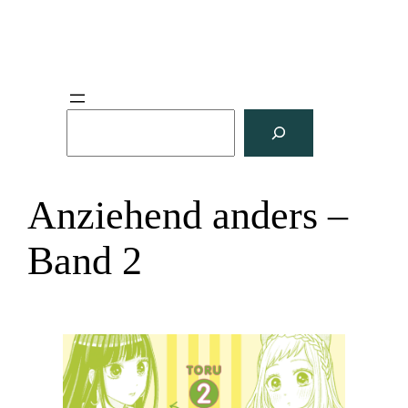
S
u
c
h
Anziehend anders –
e
n
Band 2