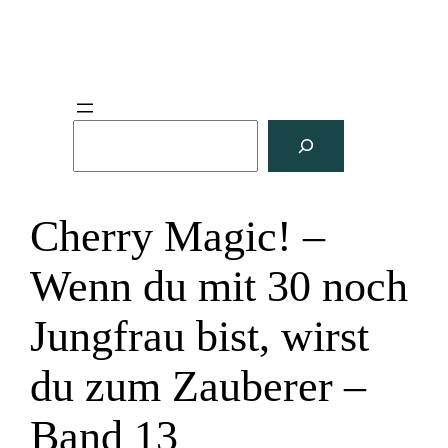
S
u
c
h
Cherry Magic! –
e
n
Wenn du mit 30 noch
Jungfrau bist, wirst
du zum Zauberer –
Band 13