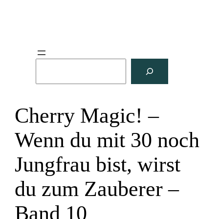
S
u
c
h
Cherry Magic! –
e
n
Wenn du mit 30 noch
Jungfrau bist, wirst
du zum Zauberer –
Band 10