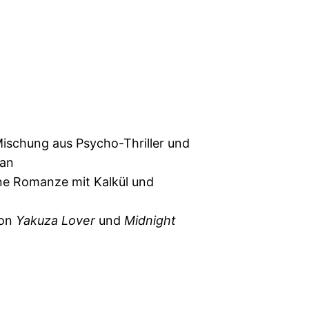
ischung aus Psycho-Thriller und
man
e Romanze mit Kalkül und
von
Yakuza Lover
und
Midnight