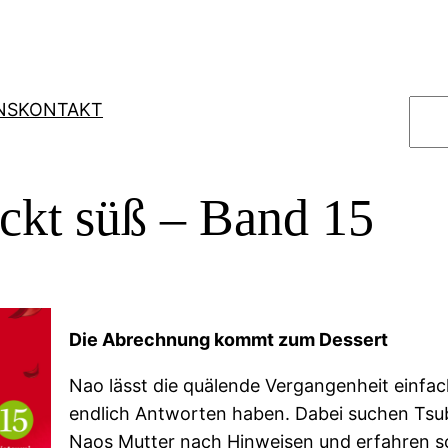
S
NS
KONTAKT
u
c
h
ckt süß – Band 15
e
n
Die Abrechnung kommt zum Dessert
Nao lässt die quälende Vergangenheit einfac
endlich Antworten haben. Dabei suchen Tsub
Naos Mutter nach Hinweisen und erfahren so