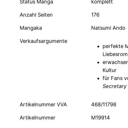
Status Manga
komplett
Anzahl Seiten
176
Mangaka
Natsumi Ando
Verkaufsargumente
perfekte M
Liebesro
erwachsen
Kultur
für Fans 
Secretary
Artikelnummer VVA
468/11798
Artikelnummer
M19914