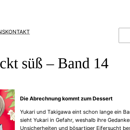
S
NS
KONTAKT
u
c
h
ckt süß – Band 14
e
n
Die Abrechnung kommt zum Dessert
Yukari und Takigawa eint schon lange ein Ba
sieht Yukari in Gefahr, weshalb ihre Gedank
Unsicherheiten und bösartiger Eifersucht b