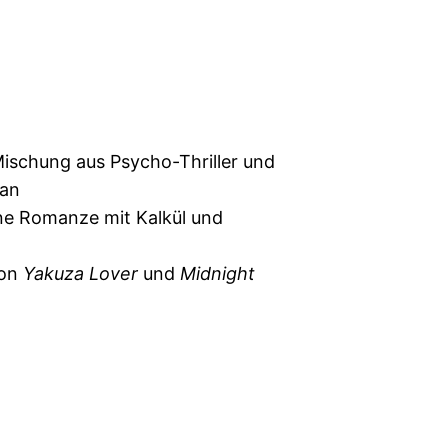
ischung aus Psycho-Thriller und
man
e Romanze mit Kalkül und
von
Yakuza Lover
und
Midnight