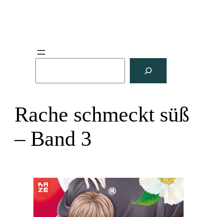
S
u
c
h
Rache schmeckt süß
e
n
– Band 3