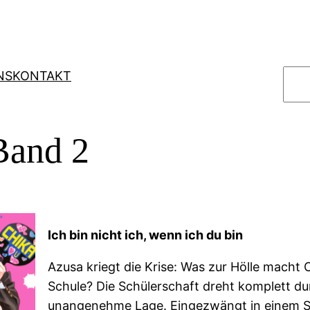
S
NS
KONTAKT
u
c
h
Band 2
e
n
Ich bin nicht ich, wenn ich du bin
Azusa kriegt die Krise: Was zur Hölle macht C
Schule? Die Schülerschaft dreht komplett du
unangenehme Lage. Eingezwängt in einem Sp