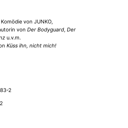
e Komödie von JUNKO,
autorin von
Der Bodyguard
,
Der
nz
u.v.m.
von
Küss ihn, nicht mich!
383-2
2