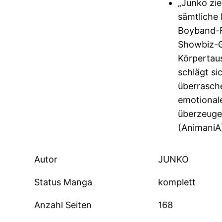
„Junko zie
sämtliche 
Boyband-F
Showbiz-G
Körpertau
schlägt si
überrasche
emotionale
überzeugen
(AnimaniA
Autor
JUNKO
Status Manga
komplett
Anzahl Seiten
168