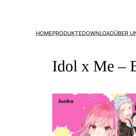
HOME
PRODUKTE
DOWNLOAD
ÜBER U
Idol x Me – 