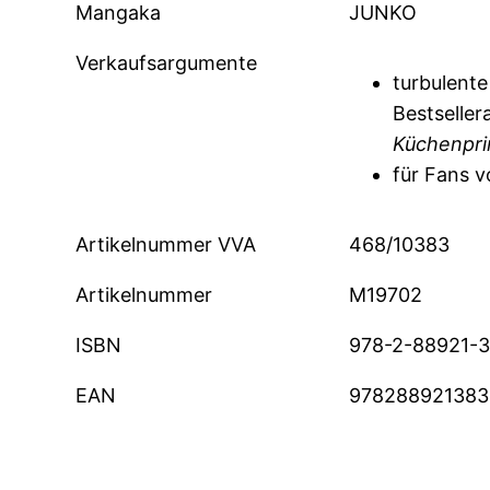
Mangaka
JUNKO
Verkaufsargumente
turbulent
Bestseller
Küchenpri
für Fans 
Artikelnummer VVA
468/10383
Artikelnummer
M19702
ISBN
978-2-88921-
EAN
978288921383