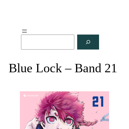
S
u
c
h
Blue Lock – Band 21
e
n