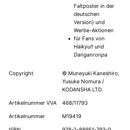
Faltposter in der
deutschen
Version) und
Werbe-Aktionen
für Fans von
Haikyu!!
und
Danganronpa
Copyright
© Muneyuki Kaneshiro,
Yusuke Nomura /
KODANSHA LTD.
Artikelnummer VVA
468/11793
Artikelnummer
M19419
ISBN
978-2-88951-793-0