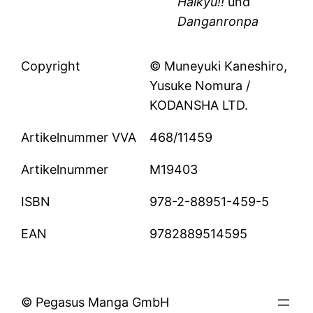
Haikyu!!
und
Danganronpa
Copyright
© Muneyuki Kaneshiro,
Yusuke Nomura /
KODANSHA LTD.
Artikelnummer VVA
468/11459
Artikelnummer
M19403
ISBN
978-2-88951-459-5
EAN
9782889514595
© Pegasus Manga GmbH