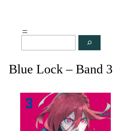
S
u
c
h
Blue Lock – Band 3
e
n