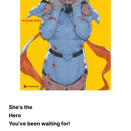
S
he's the
H
ero
Y
ou've been waiting for!