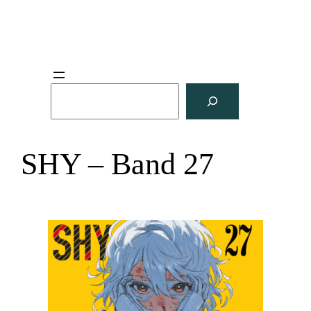
S
u
c
h
SHY – Band 27
e
n