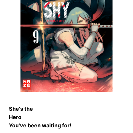
S
he's the
H
ero
Y
ou've been waiting for!