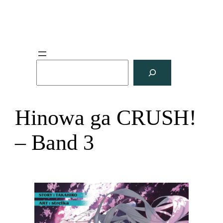
S
u
c
h
Hinowa ga CRUSH!
e
n
– Band 3