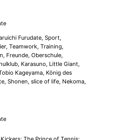
ate
aruichi Furudate, Sport,
nier, Teamwork, Training,
len, Freunde, Oberschule,
ulklub, Karasuno, Little Giant,
Tobio Kageyama, König des
e, Shonen, slice of life, Nekoma,
ate
 Kickers; The Prince of Tennis;