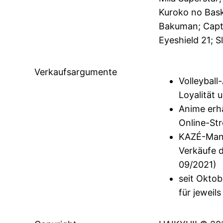
Kuroko no Baske
Bakuman; Capta
Eyeshield 21; 
Verkaufsargumente
Volleyball
Loyalität
Anime erhä
Online-St
KAZÉ-Mang
Verkäufe 
09/2021)
seit Okto
für jeweil