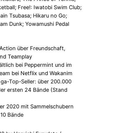
tball; Free!: Iwatobi Swim Club;
in Tsubasa; Hikaru no Go;
Slam Dunk; Yowamushi Pedal
-Action über Freundschaft,
 und Teamplay
ltlich bei Peppermint und im
ream bei Netflix und Wakanim
a-Top-Seller: über 200.000
der ersten 24 Bände (Stand
ber 2020 mit Sammelschubern
s 10 Bände