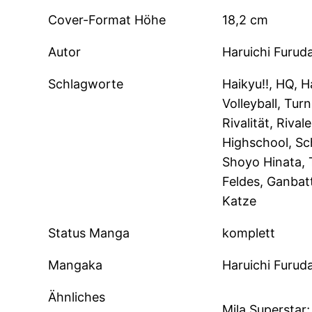
Cover-Format Höhe
18,2 cm
Autor
Haruichi Furud
Schlagworte
Haikyu!!, HQ, H
Volleyball, Tur
Rivalität, Riva
Highschool, Sch
Shoyo Hinata, 
Feldes, Ganbatt
Katze
Status Manga
komplett
Mangaka
Haruichi Furud
Ähnliches
Mila Superstar;