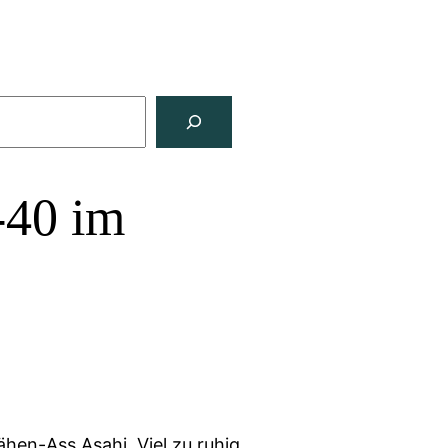
-40 im
hen-Ass Asahi. Viel zu ruhig.