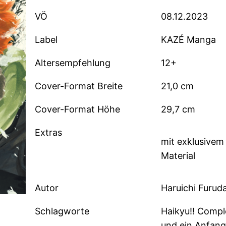
VÖ
08.12.2023
Label
KAZÉ Manga
Altersempfehlung
12+
Cover-Format Breite
21,0 cm
Cover-Format Höhe
29,7 cm
Extras
mit exklusivem
Material
Autor
Haruichi Furud
Schlagworte
Haikyu!! Comple
und ein Anfang