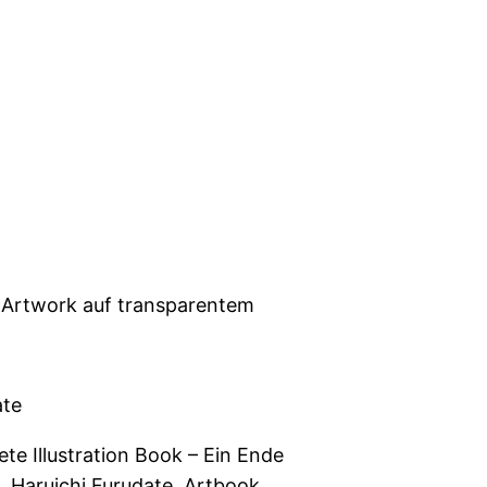
 Artwork auf transparentem
ate
te Illustration Book – Ein Ende
, Haruichi Furudate, Artbook,