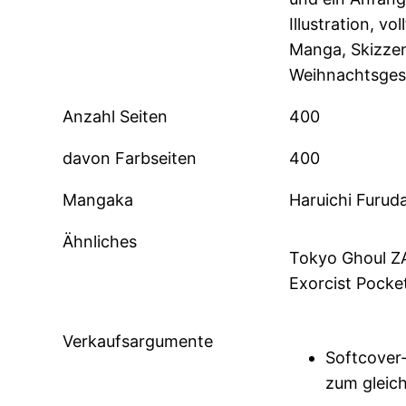
Illustration, vo
Manga, Skizzen
Weihnachtsge
Anzahl Seiten
400
davon Farbseiten
400
Mangaka
Haruichi Furud
Ähnliches
Tokyo Ghoul ZA
Exorcist Pocket
Verkaufsargumente
Softcover
zum gleic