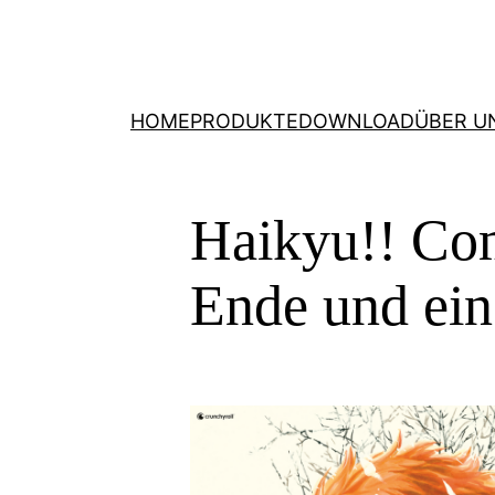
HOME
PRODUKTE
DOWNLOAD
ÜBER U
Haikyu!! Com
Ende und ei