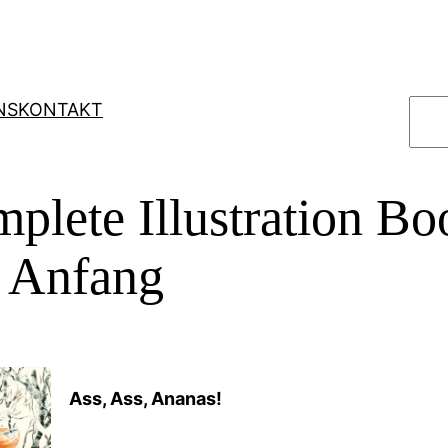
S
NS
KONTAKT
u
c
h
plete Illustration Bo
e
n
n Anfang
Ass, Ass, Ananas!