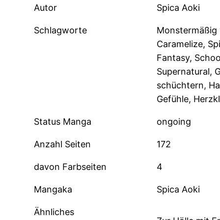
Autor
Spica Aoki
Schlagworte
Monstermäßig v
Caramelize, Sp
Fantasy, Schoo
Supernatural, G
schüchtern, Han
Gefühle, Herzk
Status Manga
ongoing
Anzahl Seiten
172
davon Farbseiten
4
Mangaka
Spica Aoki
Ähnliches