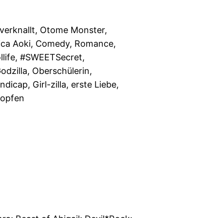
erknallt, Otome Monster,
ica Aoki, Comedy, Romance,
llife, #SWEETSecret,
odzilla, Oberschülerin,
dicap, Girl-zilla, erste Liebe,
lopfen