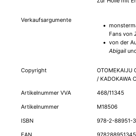
Zur Hölle mit E
Verkaufsargumente
monstermä
Fans von
von der Au
Abigail
un
Copyright
OTOMEKAIJU C
/ KADOKAWA 
Artikelnummer VVA
468/11345
Artikelnummer
M18506
ISBN
978-2-88951-3
EAN
978288951345