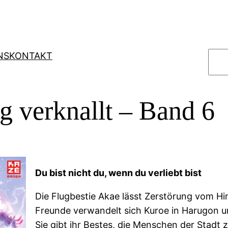
S
NS
KONTAKT
u
c
h
 verknallt – Band 6
e
n
Du bist nicht du, wenn du verliebt bist
Die Flugbestie Akae lässt Zerstörung vom Hi
Freunde verwandelt sich Kuroe in Harugon und
Sie gibt ihr Bestes, die Menschen der Stadt