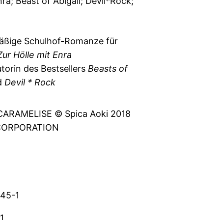
nra; Beast of Abigail; Devil*Rock;
ßige Schulhof-Romanze für
Zur Hölle mit Enra
torin des Bestsellers
Beasts of
d
Devil * Rock
ARAMELISE © Spica Aoki 2018
CORPORATION
45-1
1