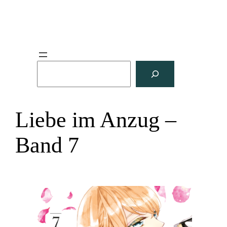
S
u
c
h
Liebe im Anzug –
e
n
Band 7