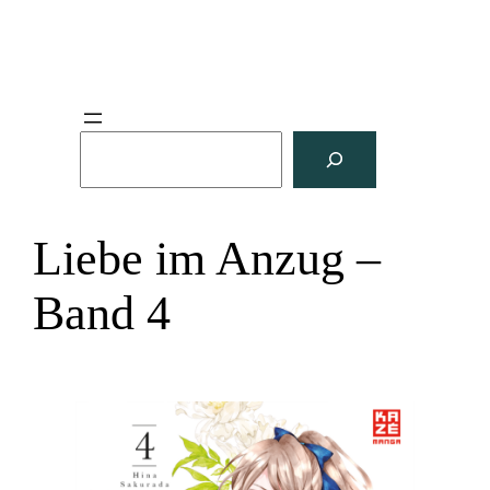
S
u
c
h
Liebe im Anzug –
e
n
Band 4