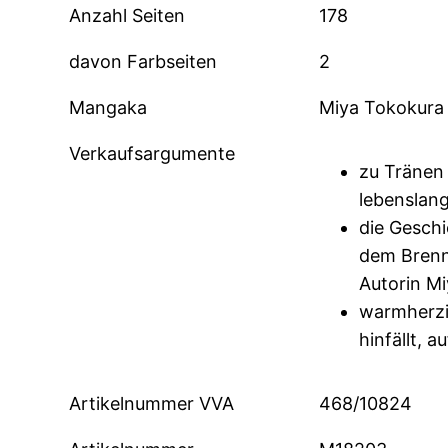
Anzahl Seiten
178
davon Farbseiten
2
Mangaka
Miya Tokokura
Verkaufsargumente
zu Tränen
lebenslan
die Geschi
dem Brenn
Autorin M
warmherzig
hinfällt, a
Artikelnummer VVA
468/10824