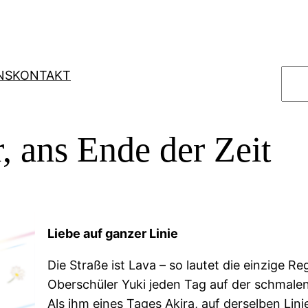
S
NS
KONTAKT
u
c
h
r, ans Ende der Zeit
e
n
Liebe auf ganzer Linie
Die Straße ist Lava – so lautet die einzige Re
Oberschüler Yuki jeden Tag auf der schmale
Als ihm eines Tages Akira, auf derselben Li