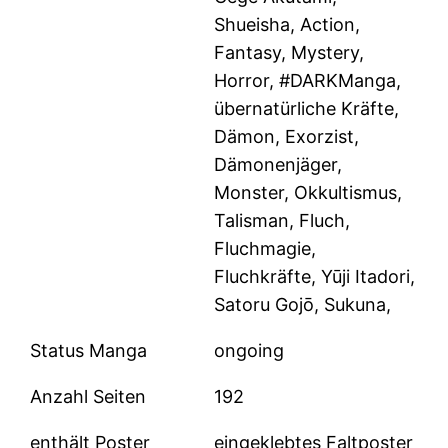
Shueisha, Action,
Fantasy, Mystery,
Horror, #DARKManga,
übernatürliche Kräfte,
Dämon, Exorzist,
Dämonenjäger,
Monster, Okkultismus,
Talisman, Fluch,
Fluchmagie,
Fluchkräfte, Yūji Itadori,
Satoru Gojō, Sukuna,
Status Manga
ongoing
Anzahl Seiten
192
enthält Poster
eingeklebtes Faltposter