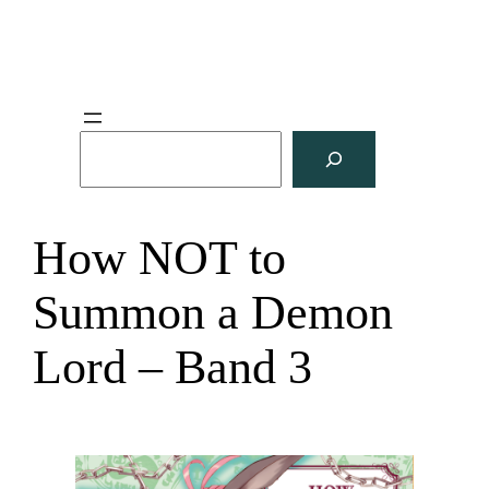
S
u
c
h
How NOT to
e
n
Summon a Demon
Lord – Band 3