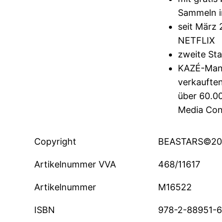
Sammeln in
seit März
NETFLIX
zweite Sta
KAZÉ-Mang
verkaufte
über 60.0
Media Con
Copyright
BEASTARS©201
Artikelnummer VVA
468/11617
Artikelnummer
M16522
ISBN
978-2-88951-6