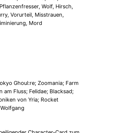
 Pflanzenfresser, Wolf, Hirsch,
rry, Vorurteil, Misstrauen,
iminierung, Mord
okyo Ghoul:re; Zoomania; Farm
n am Fluss; Felidae; Blacksad;
oniken von Yria; Rocket
 Wolfgang
 beiligender Character-Card zum