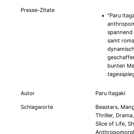
Presse-Zitate
"Paru Itag
anthropom
spannend e
samt roma
dynamisch
geschaffen
bunten Ma
tagesspie
Autor
Paru Itagaki
Schlagworte
Beastars, Manga
Thriller, Drama
Slice of Life, 
Anthropomorph