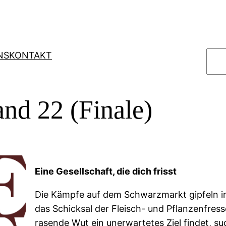
S
NS
KONTAKT
u
c
h
and 22 (Finale)
e
n
Eine Gesellschaft, die dich frisst
Die Kämpfe auf dem Schwarzmarkt gipfeln i
das Schicksal der Fleisch- und Pflanzenfress
rasende Wut ein unerwartetes Ziel findet, s