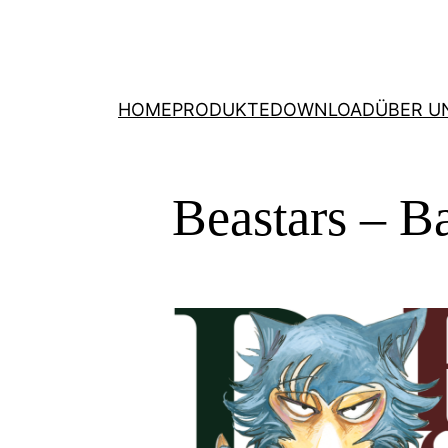
HOME
PRODUKTE
DOWNLOAD
ÜBER U
Beastars – B