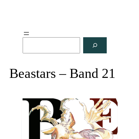
S
u
c
h
Beastars – Band 21
e
n