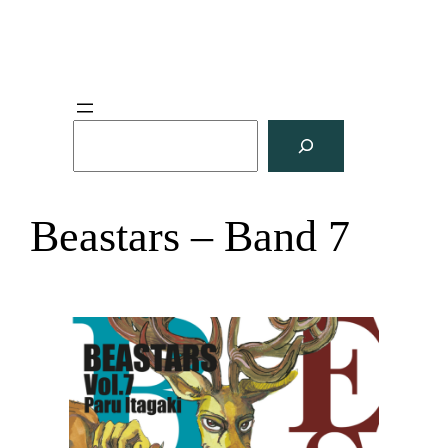
S
u
c
h
Beastars – Band 7
e
n