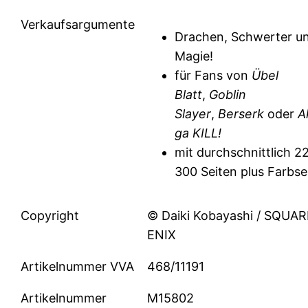
Verkaufsargumente
Drachen, Schwerter u
Magie!
für Fans von
Übel
Blatt
,
Goblin
Slayer
,
Berserk
oder
A
ga KILL!
mit durchschnittlich 2
300 Seiten plus Farbse
Copyright
© Daiki Kobayashi / SQUA
ENIX
Artikelnummer VVA
468/11191
Artikelnummer
M15802