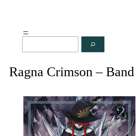
S
u
c
h
Ragna Crimson – Band
e
n